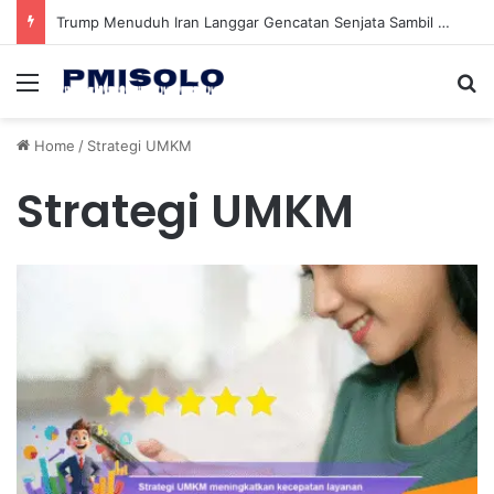
Trump Menuduh Iran Langgar Gencatan Senjata Sambil Kirim Delegasi untuk Berunding di Pakistan
Menu
Se
Home
/
Strategi UMKM
Strategi UMKM