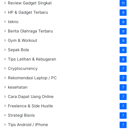
Review Gadget Singkat
11
HP & Gadget Terbaru
9
tekno
9
Berita Olahraga Terbaru
9
Gym & Workout
9
Sepak Bola
8
Tips Latihan & Kebugaran
8
Cryptocurrency
7
Rekomendasi Laptop / PC
7
kesehatan
7
Cara Dapat Uang Online
7
Freelance & Side Hustle
7
Strategi Bisnis
7
Tips Android / iPhone
7