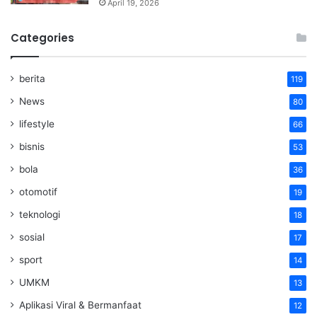
April 19, 2026
Categories
berita
119
News
80
lifestyle
66
bisnis
53
bola
36
otomotif
19
teknologi
18
sosial
17
sport
14
UMKM
13
Aplikasi Viral & Bermanfaat
12