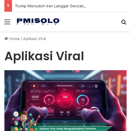
Trump Menuduh Iran Langgar Gencatan Senjata Sambil Kirim Delegasi untuk Berunding di Pakistan
Menu
Se
Home
/
Aplikasi Viral
Aplikasi Viral