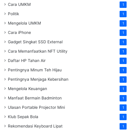
Cara UMKM
1
Politik
1
Mengelola UMKM
1
Cara iPhone
1
Gadget Singkat SSD External
1
Cara Memanfaatkan NFT Utility
1
Daftar HP Tahan Air
1
Pentingnya Minum Teh Hijau
1
Pentingnya Menjaga Kebersihan
1
Mengelola Keuangan
1
Manfaat Bermain Badminton
1
Ulasan Portable Projector Mini
1
Klub Sepak Bola
1
Rekomendasi Keyboard Lipat
1