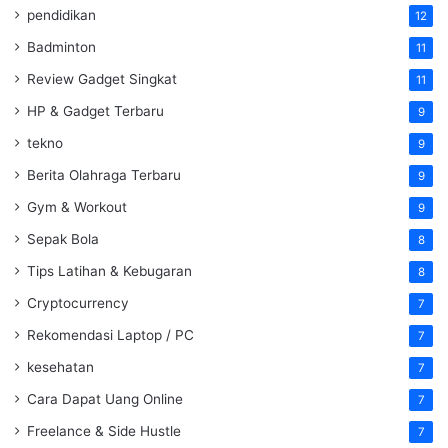
pendidikan
12
Badminton
11
Review Gadget Singkat
11
HP & Gadget Terbaru
9
tekno
9
Berita Olahraga Terbaru
9
Gym & Workout
9
Sepak Bola
8
Tips Latihan & Kebugaran
8
Cryptocurrency
7
Rekomendasi Laptop / PC
7
kesehatan
7
Cara Dapat Uang Online
7
Freelance & Side Hustle
7