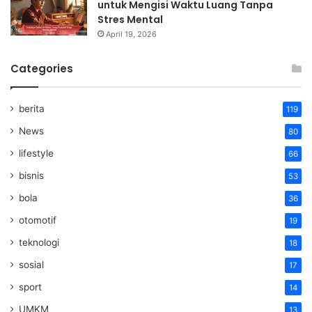
untuk Mengisi Waktu Luang Tanpa
Stres Mental
April 19, 2026
Categories
berita
119
News
80
lifestyle
66
bisnis
53
bola
36
otomotif
19
teknologi
18
sosial
17
sport
14
UMKM
13