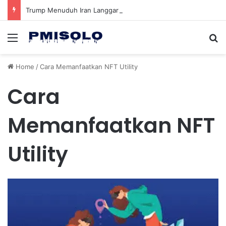
Trump Menuduh Iran Langgar Gencatan Senjata Sambil Kirim Delegasi untuk Berunding di Pakistan
Menu
Se
Home
/
Cara Memanfaatkan NFT Utility
Cara
Memanfaatkan NFT
Utility