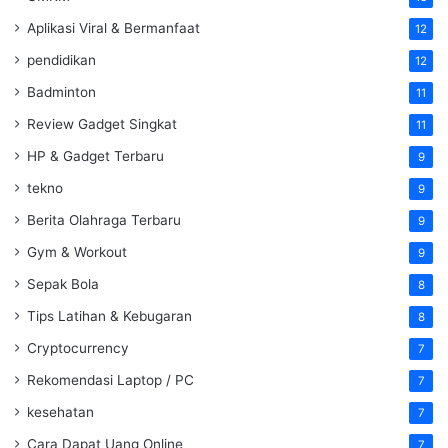
Aplikasi Viral & Bermanfaat
12
pendidikan
12
Badminton
11
Review Gadget Singkat
11
HP & Gadget Terbaru
9
tekno
9
Berita Olahraga Terbaru
9
Gym & Workout
9
Sepak Bola
8
Tips Latihan & Kebugaran
8
Cryptocurrency
7
Rekomendasi Laptop / PC
7
kesehatan
7
Cara Dapat Uang Online
7