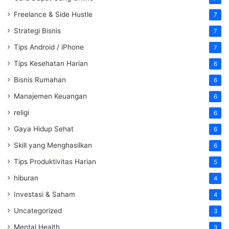
Freelance & Side Hustle
7
Strategi Bisnis
7
Tips Android / iPhone
7
Tips Kesehatan Harian
6
Bisnis Rumahan
6
Manajemen Keuangan
6
religi
6
Gaya Hidup Sehat
6
Skill yang Menghasilkan
6
Tips Produktivitas Harian
5
hiburan
4
Investasi & Saham
4
Uncategorized
3
Mental Health
3