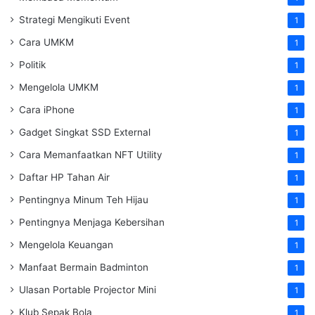
Strategi Mengikuti Event
1
Cara UMKM
1
Politik
1
Mengelola UMKM
1
Cara iPhone
1
Gadget Singkat SSD External
1
Cara Memanfaatkan NFT Utility
1
Daftar HP Tahan Air
1
Pentingnya Minum Teh Hijau
1
Pentingnya Menjaga Kebersihan
1
Mengelola Keuangan
1
Manfaat Bermain Badminton
1
Ulasan Portable Projector Mini
1
Klub Sepak Bola
1