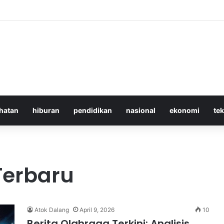
 Iran Langgar Gencatan Senjata Sambil Kirim Delegasi untuk Berunding 
hatan
hiburan
pendidikan
nasional
ekonomi
te
Terbaru
Atok Dalang
April 9, 2026
10
Berita Olahraga Terkini: Analisis