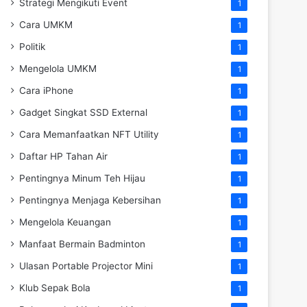
Strategi Mengikuti Event
1
Cara UMKM
1
Politik
1
Mengelola UMKM
1
Cara iPhone
1
Gadget Singkat SSD External
1
Cara Memanfaatkan NFT Utility
1
Daftar HP Tahan Air
1
Pentingnya Minum Teh Hijau
1
Pentingnya Menjaga Kebersihan
1
Mengelola Keuangan
1
Manfaat Bermain Badminton
1
Ulasan Portable Projector Mini
1
Klub Sepak Bola
1