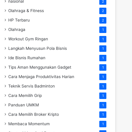
nasional
2
Olahraga & Fitness
2
HP Terbaru
2
Olahraga
1
Workout Gym Ringan
1
Langkah Menyusun Pola Bisnis
1
Ide Bisnis Rumahan
1
Tips Aman Menggunakan Gadget
1
Cara Menjaga Produktivitas Harian
1
Teknik Servis Badminton
1
Cara Memilih Grip
1
Panduan UMKM
1
Cara Memilih Broker Kripto
1
Membaca Momentum
1