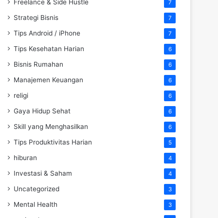
Freelance & Side Hustle
7
Strategi Bisnis
7
Tips Android / iPhone
7
Tips Kesehatan Harian
6
Bisnis Rumahan
6
Manajemen Keuangan
6
religi
6
Gaya Hidup Sehat
6
Skill yang Menghasilkan
6
Tips Produktivitas Harian
5
hiburan
4
Investasi & Saham
4
Uncategorized
3
Mental Health
3