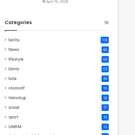
April 19, 2026
Categories
berita
119
News
80
lifestyle
66
bisnis
53
bola
36
otomotif
19
teknologi
18
sosial
17
sport
14
UMKM
13