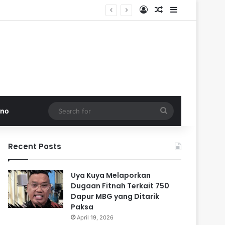
Log In
Random Article
Sidebar
di Pakistan
Search
kno
for
Recent Posts
Uya Kuya Melaporkan
Dugaan Fitnah Terkait 750
Dapur MBG yang Ditarik
Paksa
April 19, 2026