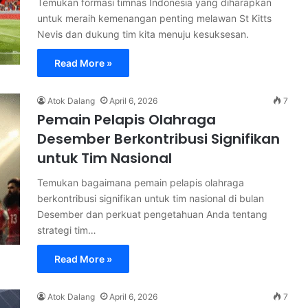
Temukan formasi timnas Indonesia yang diharapkan
untuk meraih kemenangan penting melawan St Kitts
Nevis dan dukung tim kita menuju kesuksesan.
Read More »
Atok Dalang
April 6, 2026
7
Pemain Pelapis Olahraga
Desember Berkontribusi Signifikan
untuk Tim Nasional
Temukan bagaimana pemain pelapis olahraga
berkontribusi signifikan untuk tim nasional di bulan
Desember dan perkuat pengetahuan Anda tentang
strategi tim…
Read More »
Atok Dalang
April 6, 2026
7