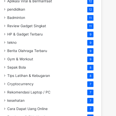
Aplikasi Viral & Bermanfaat
12
pendidikan
12
Badminton
11
Review Gadget Singkat
11
HP & Gadget Terbaru
9
tekno
9
Berita Olahraga Terbaru
9
Gym & Workout
9
Sepak Bola
8
Tips Latihan & Kebugaran
8
Cryptocurrency
7
Rekomendasi Laptop / PC
7
kesehatan
7
Cara Dapat Uang Online
7