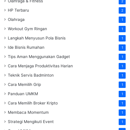
Olahraga & Fitness
2
HP Terbaru
2
Olahraga
1
Workout Gym Ringan
1
Langkah Menyusun Pola Bisnis
1
Ide Bisnis Rumahan
1
Tips Aman Menggunakan Gadget
1
Cara Menjaga Produktivitas Harian
1
Teknik Servis Badminton
1
Cara Memilih Grip
1
Panduan UMKM
1
Cara Memilih Broker Kripto
1
Membaca Momentum
1
Strategi Mengikuti Event
1