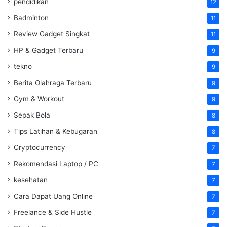
pendidikan
12
Badminton
11
Review Gadget Singkat
11
HP & Gadget Terbaru
9
tekno
9
Berita Olahraga Terbaru
9
Gym & Workout
9
Sepak Bola
8
Tips Latihan & Kebugaran
8
Cryptocurrency
7
Rekomendasi Laptop / PC
7
kesehatan
7
Cara Dapat Uang Online
7
Freelance & Side Hustle
7