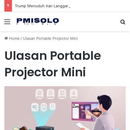
Trump Menuduh Iran Langgar Gencatan Senjata Sambil Kirim Delegasi untuk Berunding di Pakistan
Menu
Se
Home
/
Ulasan Portable Projector Mini
Ulasan Portable
Projector Mini