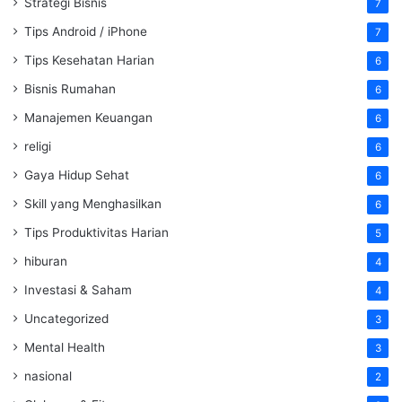
Strategi Bisnis
7
Tips Android / iPhone
7
Tips Kesehatan Harian
6
Bisnis Rumahan
6
Manajemen Keuangan
6
religi
6
Gaya Hidup Sehat
6
Skill yang Menghasilkan
6
Tips Produktivitas Harian
5
hiburan
4
Investasi & Saham
4
Uncategorized
3
Mental Health
3
nasional
2