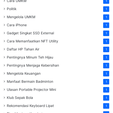
Cara UMKM
1
Politik
1
Mengelola UMKM
1
Cara iPhone
1
Gadget Singkat SSD External
1
Cara Memanfaatkan NFT Utility
1
Daftar HP Tahan Air
1
Pentingnya Minum Teh Hijau
1
Pentingnya Menjaga Kebersihan
1
Mengelola Keuangan
1
Manfaat Bermain Badminton
1
Ulasan Portable Projector Mini
1
Klub Sepak Bola
1
Rekomendasi Keyboard Lipat
1