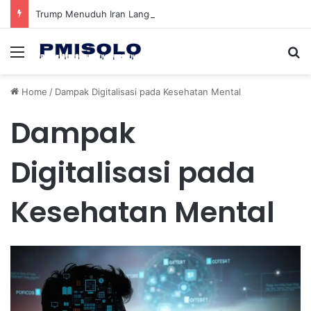
Trump Menuduh Iran Langgar Gencatan Senjata Sambil Kirim Delegasi untuk Berunding di Pakistan
Menu
Se
Home
/
Dampak Digitalisasi pada Kesehatan Mental
Dampak
Digitalisasi pada
Kesehatan Mental