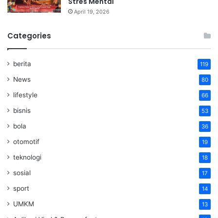
Stres Mental
April 19, 2026
Categories
berita
119
News
80
lifestyle
66
bisnis
53
bola
36
otomotif
19
teknologi
18
sosial
17
sport
14
UMKM
13