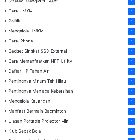
Strategi Mengikuti Event
1
Cara UMKM
1
Politik
1
Mengelola UMKM
1
Cara iPhone
1
Gadget Singkat SSD External
1
Cara Memanfaatkan NFT Utility
1
Daftar HP Tahan Air
1
Pentingnya Minum Teh Hijau
1
Pentingnya Menjaga Kebersihan
1
Mengelola Keuangan
1
Manfaat Bermain Badminton
1
Ulasan Portable Projector Mini
1
Klub Sepak Bola
1