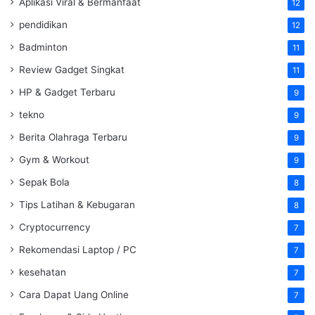
Aplikasi Viral & Bermanfaat
12
pendidikan
12
Badminton
11
Review Gadget Singkat
11
HP & Gadget Terbaru
9
tekno
9
Berita Olahraga Terbaru
9
Gym & Workout
9
Sepak Bola
8
Tips Latihan & Kebugaran
8
Cryptocurrency
7
Rekomendasi Laptop / PC
7
kesehatan
7
Cara Dapat Uang Online
7