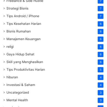
Freelance & Side Hustle
7
Strategi Bisnis
7
Tips Android / iPhone
7
Tips Kesehatan Harian
6
Bisnis Rumahan
6
Manajemen Keuangan
6
religi
6
Gaya Hidup Sehat
6
Skill yang Menghasilkan
6
Tips Produktivitas Harian
5
hiburan
4
Investasi & Saham
4
Uncategorized
3
Mental Health
3