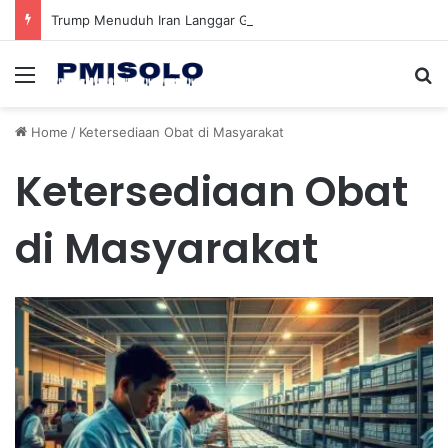
Trump Menuduh Iran Langgar Gencatan Senjata Sambil Kirim Delegasi untuk Berunding di Pakistan
Menu
Se
Home
/
Ketersediaan Obat di Masyarakat
Ketersediaan Obat
di Masyarakat