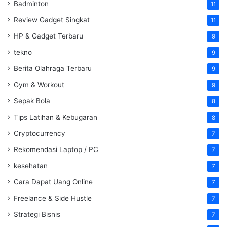
Badminton
11
Review Gadget Singkat
11
HP & Gadget Terbaru
9
tekno
9
Berita Olahraga Terbaru
9
Gym & Workout
9
Sepak Bola
8
Tips Latihan & Kebugaran
8
Cryptocurrency
7
Rekomendasi Laptop / PC
7
kesehatan
7
Cara Dapat Uang Online
7
Freelance & Side Hustle
7
Strategi Bisnis
7