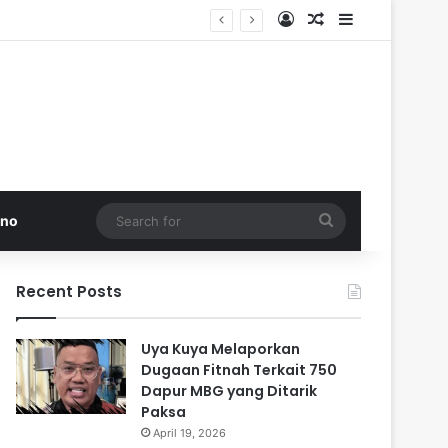
Log In
Random Article
Sidebar
di Pakistan
Search
kno
for
Recent Posts
Uya Kuya Melaporkan
Dugaan Fitnah Terkait 750
Dapur MBG yang Ditarik
Paksa
April 19, 2026