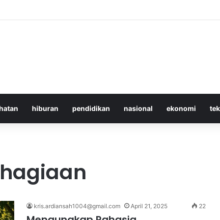
 Iran Langgar Gencatan Senjata Sambil Kirim Delegasi untuk Berunding 
hatan
hiburan
pendidikan
nasional
ekonomi
te
hagiaan
kris.ardiansah1004@gmail.com
April 21, 2025
22
Mengungkap Rahasia