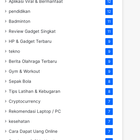
Aplikasi Viral & Bermanfaat
12
pendidikan
12
Badminton
11
Review Gadget Singkat
11
HP & Gadget Terbaru
9
tekno
9
Berita Olahraga Terbaru
9
Gym & Workout
9
Sepak Bola
8
Tips Latihan & Kebugaran
8
Cryptocurrency
7
Rekomendasi Laptop / PC
7
kesehatan
7
Cara Dapat Uang Online
7