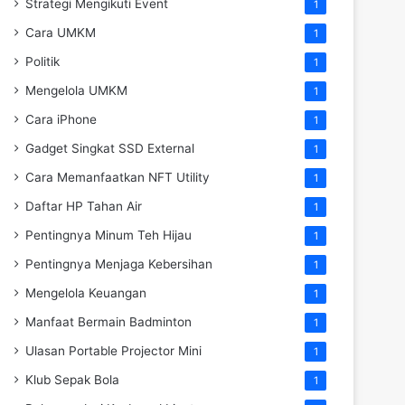
Strategi Mengikuti Event
1
Cara UMKM
1
Politik
1
Mengelola UMKM
1
Cara iPhone
1
Gadget Singkat SSD External
1
Cara Memanfaatkan NFT Utility
1
Daftar HP Tahan Air
1
Pentingnya Minum Teh Hijau
1
Pentingnya Menjaga Kebersihan
1
Mengelola Keuangan
1
Manfaat Bermain Badminton
1
Ulasan Portable Projector Mini
1
Klub Sepak Bola
1