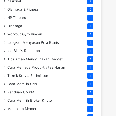
nasional
2
Olahraga & Fitness
2
HP Terbaru
2
Olahraga
1
Workout Gym Ringan
1
Langkah Menyusun Pola Bisnis
1
Ide Bisnis Rumahan
1
Tips Aman Menggunakan Gadget
1
Cara Menjaga Produktivitas Harian
1
Teknik Servis Badminton
1
Cara Memilih Grip
1
Panduan UMKM
1
Cara Memilih Broker Kripto
1
Membaca Momentum
1