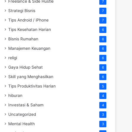
Freelance & Side Hustle
7
Strategi Bisnis
7
Tips Android / iPhone
7
Tips Kesehatan Harian
6
Bisnis Rumahan
6
Manajemen Keuangan
6
religi
6
Gaya Hidup Sehat
6
Skill yang Menghasilkan
6
Tips Produktivitas Harian
5
hiburan
4
Investasi & Saham
4
Uncategorized
3
Mental Health
3