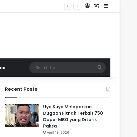
Log In
Random Article
Sidebar
 di Pakistan
Search
kno
for
Recent Posts
Uya Kuya Melaporkan
Dugaan Fitnah Terkait 750
Dapur MBG yang Ditarik
Paksa
April 19, 2026