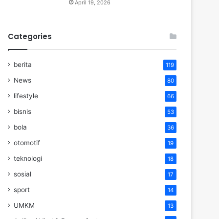
April 19, 2026
Categories
berita
119
News
80
lifestyle
66
bisnis
53
bola
36
otomotif
19
teknologi
18
sosial
17
sport
14
UMKM
13