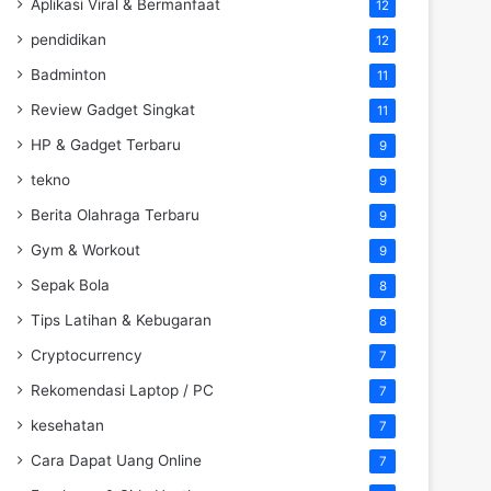
Aplikasi Viral & Bermanfaat
12
pendidikan
12
Badminton
11
Review Gadget Singkat
11
HP & Gadget Terbaru
9
tekno
9
Berita Olahraga Terbaru
9
Gym & Workout
9
Sepak Bola
8
Tips Latihan & Kebugaran
8
Cryptocurrency
7
Rekomendasi Laptop / PC
7
kesehatan
7
Cara Dapat Uang Online
7