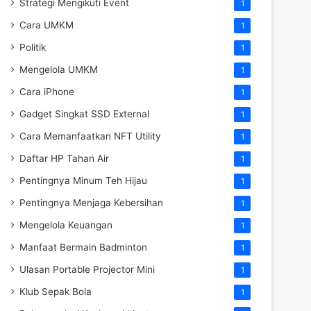
Strategi Mengikuti Event
1
Cara UMKM
1
Politik
1
Mengelola UMKM
1
Cara iPhone
1
Gadget Singkat SSD External
1
Cara Memanfaatkan NFT Utility
1
Daftar HP Tahan Air
1
Pentingnya Minum Teh Hijau
1
Pentingnya Menjaga Kebersihan
1
Mengelola Keuangan
1
Manfaat Bermain Badminton
1
Ulasan Portable Projector Mini
1
Klub Sepak Bola
1