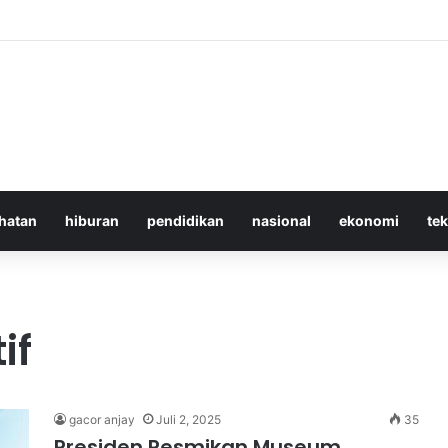
 Iran Langgar Gencatan Senjata Sambil Kirim Delegasi untuk Berunding
hatan
hiburan
pendidikan
nasional
ekonomi
te
if
gacor anjay
Juli 2, 2025
35
Presiden Resmikan Museum