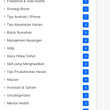
Freelance & Side Hustle
7
Strategi Bisnis
7
Tips Android / iPhone
7
Tips Kesehatan Harian
6
Bisnis Rumahan
6
Manajemen Keuangan
6
religi
6
Gaya Hidup Sehat
6
Skill yang Menghasilkan
6
Tips Produktivitas Harian
5
hiburan
4
Investasi & Saham
4
Uncategorized
3
Mental Health
3