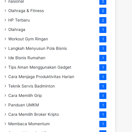
nasional
2
Olahraga & Fitness
2
HP Terbaru
2
Olahraga
1
Workout Gym Ringan
1
Langkah Menyusun Pola Bisnis
1
Ide Bisnis Rumahan
1
Tips Aman Menggunakan Gadget
1
Cara Menjaga Produktivitas Harian
1
Teknik Servis Badminton
1
Cara Memilih Grip
1
Panduan UMKM
1
Cara Memilih Broker Kripto
1
Membaca Momentum
1