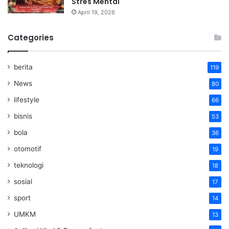
Stres Mental
April 19, 2026
Categories
berita
119
News
80
lifestyle
66
bisnis
53
bola
36
otomotif
19
teknologi
18
sosial
17
sport
14
UMKM
13