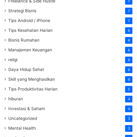
Freelance & Side Hustle
7
Strategi Bisnis
7
Tips Android / iPhone
7
Tips Kesehatan Harian
6
Bisnis Rumahan
6
Manajemen Keuangan
6
religi
6
Gaya Hidup Sehat
6
Skill yang Menghasilkan
6
Tips Produktivitas Harian
5
hiburan
4
Investasi & Saham
4
Uncategorized
3
Mental Health
3