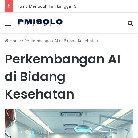
Trump Menuduh Iran Langgar Gencatan Senjata Sambil Kirim Delegasi untuk Berunding di Pakistan
Menu
Se
Home
/
Perkembangan AI di Bidang Kesehatan
Perkembangan AI
di Bidang
Kesehatan