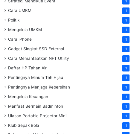
Strategi Mengikuti Event
1
Cara UMKM
1
Politik
1
Mengelola UMKM
1
Cara iPhone
1
Gadget Singkat SSD External
1
Cara Memanfaatkan NFT Utility
1
Daftar HP Tahan Air
1
Pentingnya Minum Teh Hijau
1
Pentingnya Menjaga Kebersihan
1
Mengelola Keuangan
1
Manfaat Bermain Badminton
1
Ulasan Portable Projector Mini
1
Klub Sepak Bola
1