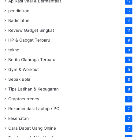
Aplikasi Viral & Bermanfaat
12
pendidikan
12
Badminton
11
Review Gadget Singkat
11
HP & Gadget Terbaru
9
tekno
9
Berita Olahraga Terbaru
9
Gym & Workout
9
Sepak Bola
8
Tips Latihan & Kebugaran
8
Cryptocurrency
7
Rekomendasi Laptop / PC
7
kesehatan
7
Cara Dapat Uang Online
7