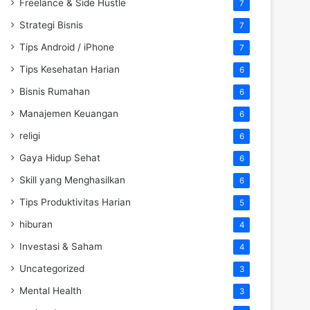
Freelance & Side Hustle
7
Strategi Bisnis
7
Tips Android / iPhone
7
Tips Kesehatan Harian
6
Bisnis Rumahan
6
Manajemen Keuangan
6
religi
6
Gaya Hidup Sehat
6
Skill yang Menghasilkan
6
Tips Produktivitas Harian
5
hiburan
4
Investasi & Saham
4
Uncategorized
3
Mental Health
3