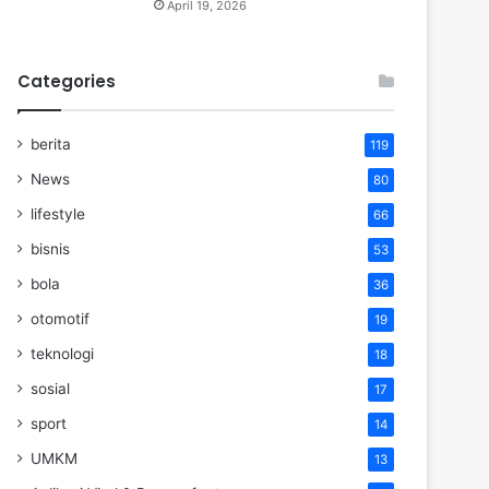
April 19, 2026
Categories
berita
119
News
80
lifestyle
66
bisnis
53
bola
36
otomotif
19
teknologi
18
sosial
17
sport
14
UMKM
13