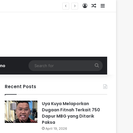
Log In
Random Article
Sidebar
di Pakistan
Search
kno
for
Recent Posts
Uya Kuya Melaporkan
Dugaan Fitnah Terkait 750
Dapur MBG yang Ditarik
Paksa
April 19, 2026