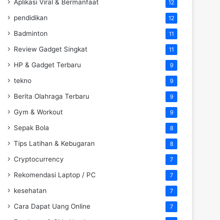
Aplikasi Viral & Bermanfaat
12
pendidikan
12
Badminton
11
Review Gadget Singkat
11
HP & Gadget Terbaru
9
tekno
9
Berita Olahraga Terbaru
9
Gym & Workout
9
Sepak Bola
8
Tips Latihan & Kebugaran
8
Cryptocurrency
7
Rekomendasi Laptop / PC
7
kesehatan
7
Cara Dapat Uang Online
7