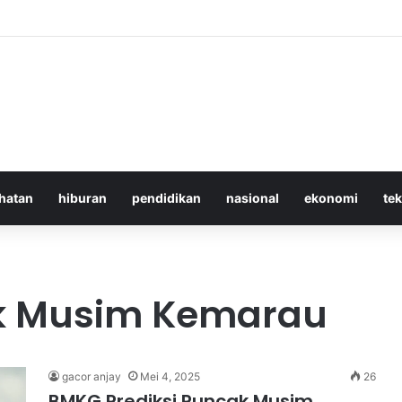
 Iran Langgar Gencatan Senjata Sambil Kirim Delegasi untuk Berunding 
hatan
hiburan
pendidikan
nasional
ekonomi
te
ak Musim Kemarau
gacor anjay
Mei 4, 2025
26
BMKG Prediksi Puncak Musim