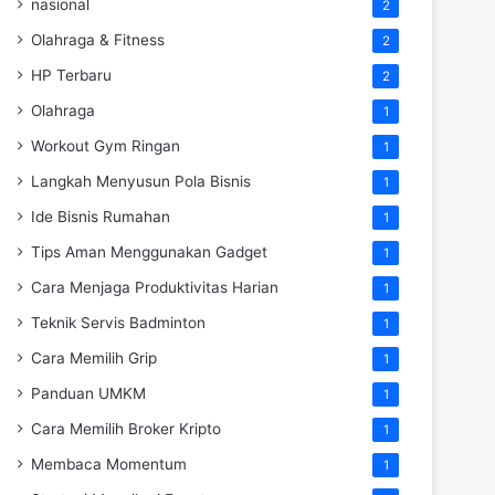
nasional
2
Olahraga & Fitness
2
HP Terbaru
2
Olahraga
1
Workout Gym Ringan
1
Langkah Menyusun Pola Bisnis
1
Ide Bisnis Rumahan
1
Tips Aman Menggunakan Gadget
1
Cara Menjaga Produktivitas Harian
1
Teknik Servis Badminton
1
Cara Memilih Grip
1
Panduan UMKM
1
Cara Memilih Broker Kripto
1
Membaca Momentum
1