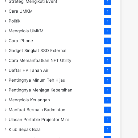
Strategi Mengikuti Event
1
Cara UMKM
1
Politik
1
Mengelola UMKM
1
Cara iPhone
1
Gadget Singkat SSD External
1
Cara Memanfaatkan NFT Utility
1
Daftar HP Tahan Air
1
Pentingnya Minum Teh Hijau
1
Pentingnya Menjaga Kebersihan
1
Mengelola Keuangan
1
Manfaat Bermain Badminton
1
Ulasan Portable Projector Mini
1
Klub Sepak Bola
1