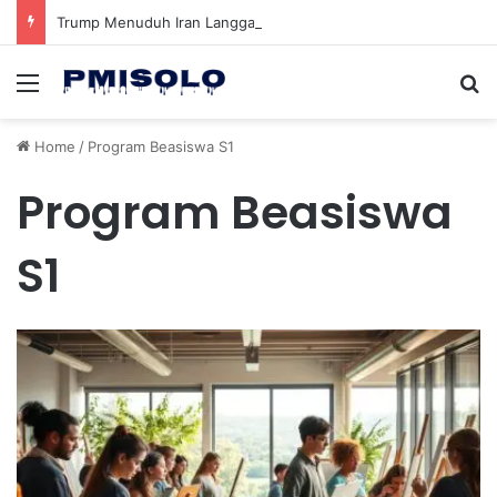
Trump Menuduh Iran Langgar Gencatan Senjata Sambil Kirim Delegasi untuk Berunding di Pakistan
Menu
Se
Home
/
Program Beasiswa S1
Program Beasiswa
S1