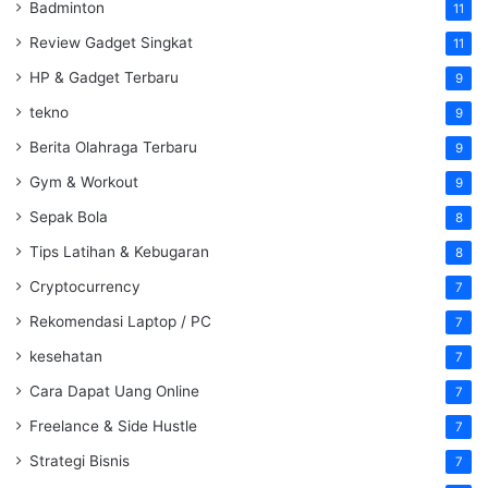
Badminton
11
Review Gadget Singkat
11
HP & Gadget Terbaru
9
tekno
9
Berita Olahraga Terbaru
9
Gym & Workout
9
Sepak Bola
8
Tips Latihan & Kebugaran
8
Cryptocurrency
7
Rekomendasi Laptop / PC
7
kesehatan
7
Cara Dapat Uang Online
7
Freelance & Side Hustle
7
Strategi Bisnis
7