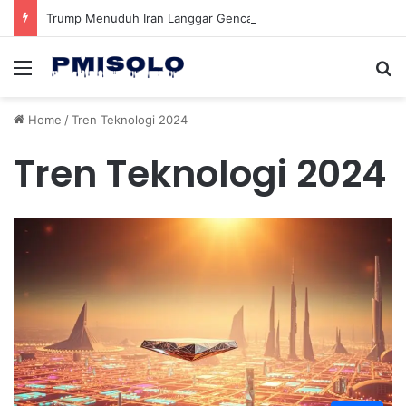
Trump Menuduh Iran Langgar Gencatan Senjata Sambil Kirim Delegasi untuk Berunding di Pakistan
Menu
Se
Home
/
Tren Teknologi 2024
Tren Teknologi 2024