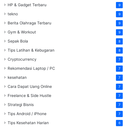
HP & Gadget Terbaru
9
tekno
9
Berita Olahraga Terbaru
9
Gym & Workout
9
Sepak Bola
8
Tips Latihan & Kebugaran
8
Cryptocurrency
7
Rekomendasi Laptop / PC
7
kesehatan
7
Cara Dapat Uang Online
7
Freelance & Side Hustle
7
Strategi Bisnis
7
Tips Android / iPhone
7
Tips Kesehatan Harian
6