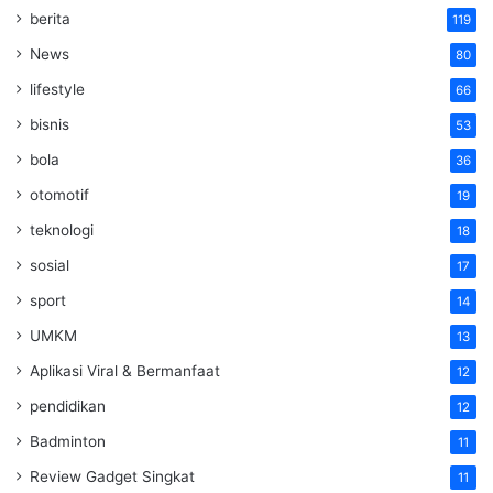
berita
119
News
80
lifestyle
66
bisnis
53
bola
36
otomotif
19
teknologi
18
sosial
17
sport
14
UMKM
13
Aplikasi Viral & Bermanfaat
12
pendidikan
12
Badminton
11
Review Gadget Singkat
11