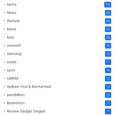
berita
119
News
80
lifestyle
66
bisnis
53
bola
36
otomotif
19
teknologi
18
sosial
17
sport
14
UMKM
13
Aplikasi Viral & Bermanfaat
12
pendidikan
12
Badminton
11
Review Gadget Singkat
11