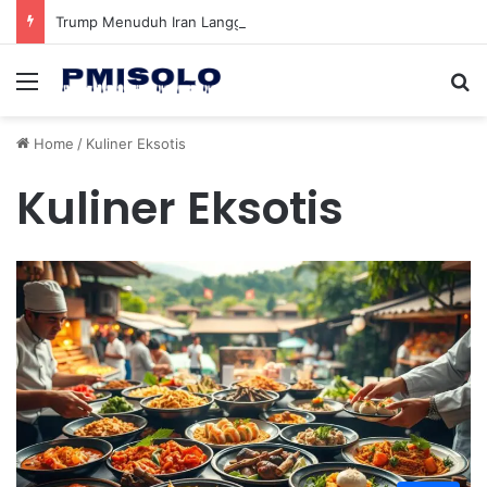
Trump Menuduh Iran Langgar Gencatan Senjata Sambil Kirim Delegasi untuk Berunding di Pakistan
Menu
Se
Home
/
Kuliner Eksotis
Kuliner Eksotis