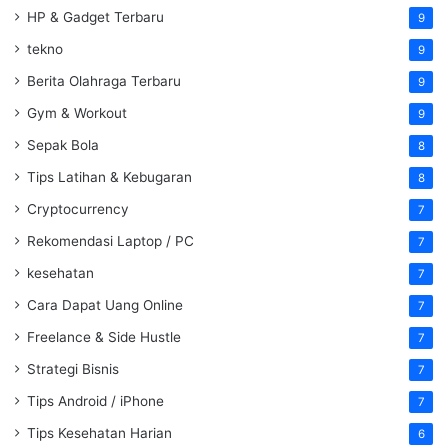
HP & Gadget Terbaru
9
tekno
9
Berita Olahraga Terbaru
9
Gym & Workout
9
Sepak Bola
8
Tips Latihan & Kebugaran
8
Cryptocurrency
7
Rekomendasi Laptop / PC
7
kesehatan
7
Cara Dapat Uang Online
7
Freelance & Side Hustle
7
Strategi Bisnis
7
Tips Android / iPhone
7
Tips Kesehatan Harian
6