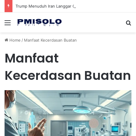
Trump Menuduh Iran Langgar Gencatan Senjata Sambil Kirim Delegasi untuk Berunding di Pakistan
Menu
Se
Home
/
Manfaat Kecerdasan Buatan
Manfaat
Kecerdasan Buatan