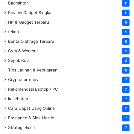
Badminton
11
Review Gadget Singkat
11
HP & Gadget Terbaru
9
tekno
9
Berita Olahraga Terbaru
9
Gym & Workout
9
Sepak Bola
8
Tips Latihan & Kebugaran
8
Cryptocurrency
7
Rekomendasi Laptop / PC
7
kesehatan
7
Cara Dapat Uang Online
7
Freelance & Side Hustle
7
Strategi Bisnis
7