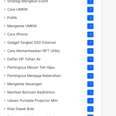
Strategi Mengikuti Event
1
Cara UMKM
1
Politik
1
Mengelola UMKM
1
Cara iPhone
1
Gadget Singkat SSD External
1
Cara Memanfaatkan NFT Utility
1
Daftar HP Tahan Air
1
Pentingnya Minum Teh Hijau
1
Pentingnya Menjaga Kebersihan
1
Mengelola Keuangan
1
Manfaat Bermain Badminton
1
Ulasan Portable Projector Mini
1
Klub Sepak Bola
1