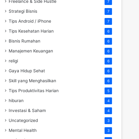
Freelance & Side Hustle
7
Strategi Bisnis
7
Tips Android / iPhone
7
Tips Kesehatan Harian
6
Bisnis Rumahan
6
Manajemen Keuangan
6
religi
6
Gaya Hidup Sehat
6
Skill yang Menghasilkan
6
Tips Produktivitas Harian
5
hiburan
4
Investasi & Saham
4
Uncategorized
3
Mental Health
3