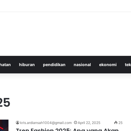
 Iran Langgar Gencatan Senjata Sambil Kirim Delegasi untuk Berunding
hatan
hiburan
pendidikan
nasional
ekonomi
te
25
kris.ardiansah1004@gmail.com
April 22, 2025
25
Tren Fashion 2025: Apa yang Akan