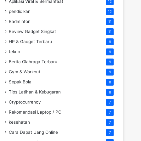
Aplikasi Viral & Bermanfaat
12
pendidikan
12
Badminton
11
Review Gadget Singkat
11
HP & Gadget Terbaru
9
tekno
9
Berita Olahraga Terbaru
9
Gym & Workout
9
Sepak Bola
8
Tips Latihan & Kebugaran
8
Cryptocurrency
7
Rekomendasi Laptop / PC
7
kesehatan
7
Cara Dapat Uang Online
7