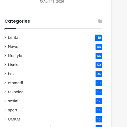
April 19, 2026
Categories
berita
119
News
80
lifestyle
66
bisnis
53
bola
36
otomotif
19
teknologi
18
sosial
17
sport
14
UMKM
13