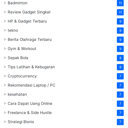
Badminton
11
Review Gadget Singkat
11
HP & Gadget Terbaru
9
tekno
9
Berita Olahraga Terbaru
9
Gym & Workout
9
Sepak Bola
8
Tips Latihan & Kebugaran
8
Cryptocurrency
7
Rekomendasi Laptop / PC
7
kesehatan
7
Cara Dapat Uang Online
7
Freelance & Side Hustle
7
Strategi Bisnis
7