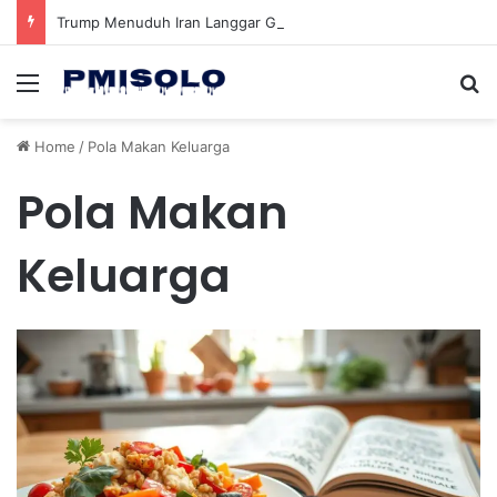
Trump Menuduh Iran Langgar Gencatan Senjata Sambil Kirim Delegasi untuk Berunding di Pakistan
Menu
Se
Home
/
Pola Makan Keluarga
Pola Makan
Keluarga