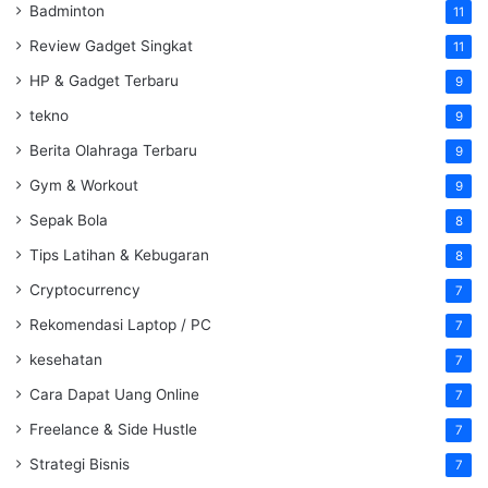
Badminton
11
Review Gadget Singkat
11
HP & Gadget Terbaru
9
tekno
9
Berita Olahraga Terbaru
9
Gym & Workout
9
Sepak Bola
8
Tips Latihan & Kebugaran
8
Cryptocurrency
7
Rekomendasi Laptop / PC
7
kesehatan
7
Cara Dapat Uang Online
7
Freelance & Side Hustle
7
Strategi Bisnis
7