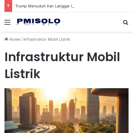
Trump Menuduh Iran Langgar Gencatan Senjata Sambil Kirim Delegasi untuk Berunding di Pakistan
Menu
Se
Home
/
Infrastruktur Mobil Listrik
Infrastruktur Mobil
Listrik