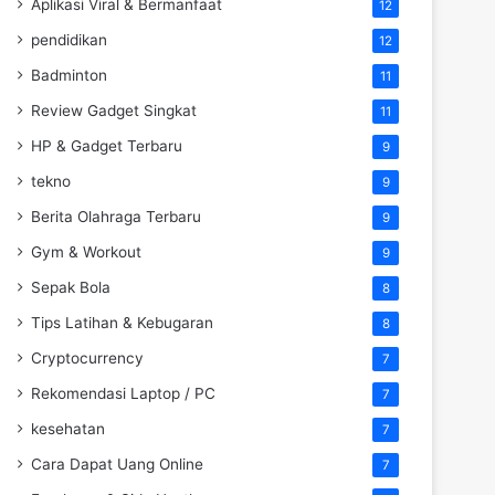
Aplikasi Viral & Bermanfaat
12
pendidikan
12
Badminton
11
Review Gadget Singkat
11
HP & Gadget Terbaru
9
tekno
9
Berita Olahraga Terbaru
9
Gym & Workout
9
Sepak Bola
8
Tips Latihan & Kebugaran
8
Cryptocurrency
7
Rekomendasi Laptop / PC
7
kesehatan
7
Cara Dapat Uang Online
7