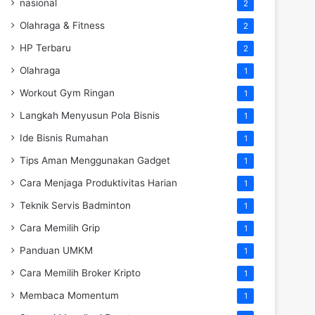
nasional
2
Olahraga & Fitness
2
HP Terbaru
2
Olahraga
1
Workout Gym Ringan
1
Langkah Menyusun Pola Bisnis
1
Ide Bisnis Rumahan
1
Tips Aman Menggunakan Gadget
1
Cara Menjaga Produktivitas Harian
1
Teknik Servis Badminton
1
Cara Memilih Grip
1
Panduan UMKM
1
Cara Memilih Broker Kripto
1
Membaca Momentum
1