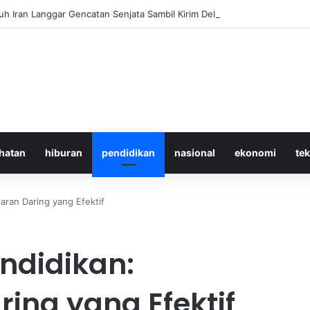
 Iran Langgar Gencatan Senjata Sambil Kirim Delegasi untuk Berunding
hatan
hiburan
pendidikan
nasional
ekonomi
te
aran Daring yang Efektif
ndidikan:
ing yang Efektif