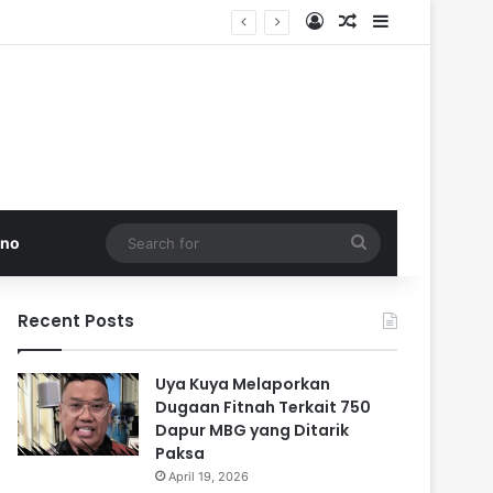
Log In
Random Article
Sidebar
 di Pakistan
Search
kno
for
Recent Posts
Uya Kuya Melaporkan
Dugaan Fitnah Terkait 750
Dapur MBG yang Ditarik
Paksa
April 19, 2026