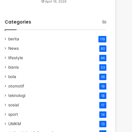
April 19, 2026
Categories
berita
119
News
80
lifestyle
66
bisnis
53
bola
36
otomotif
19
teknologi
18
sosial
17
sport
14
UMKM
13