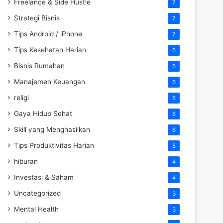
Freelance & Side Hustle
7
Strategi Bisnis
7
Tips Android / iPhone
7
Tips Kesehatan Harian
6
Bisnis Rumahan
6
Manajemen Keuangan
6
religi
6
Gaya Hidup Sehat
6
Skill yang Menghasilkan
6
Tips Produktivitas Harian
5
hiburan
4
Investasi & Saham
4
Uncategorized
3
Mental Health
3