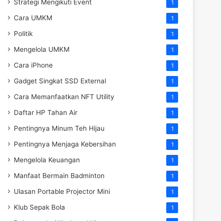
Strategi Mengikuti Event
1
Cara UMKM
1
Politik
1
Mengelola UMKM
1
Cara iPhone
1
Gadget Singkat SSD External
1
Cara Memanfaatkan NFT Utility
1
Daftar HP Tahan Air
1
Pentingnya Minum Teh Hijau
1
Pentingnya Menjaga Kebersihan
1
Mengelola Keuangan
1
Manfaat Bermain Badminton
1
Ulasan Portable Projector Mini
1
Klub Sepak Bola
1