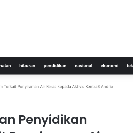
 Iran Langgar Gencatan Senjata Sambil Kirim Delegasi untuk Berunding
hatan
hiburan
pendidikan
nasional
ekonomi
te
m Terkait Penyiraman Air Keras kepada Aktivis KontraS Andrie
kan Penyidikan