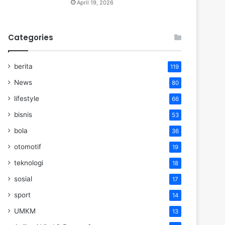
April 19, 2026
Categories
berita
119
News
80
lifestyle
66
bisnis
53
bola
36
otomotif
19
teknologi
18
sosial
17
sport
14
UMKM
13