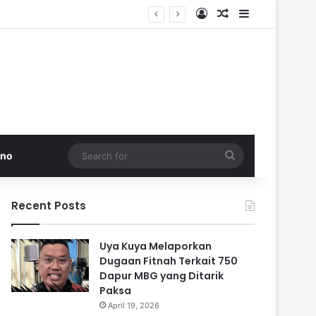
Log In
Random Article
Sidebar
 di Pakistan
Search
kno
for
Recent Posts
Uya Kuya Melaporkan
Dugaan Fitnah Terkait 750
Dapur MBG yang Ditarik
Paksa
April 19, 2026