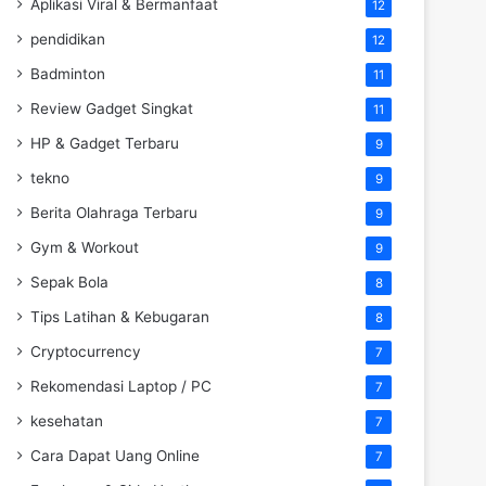
Aplikasi Viral & Bermanfaat
12
pendidikan
12
Badminton
11
Review Gadget Singkat
11
HP & Gadget Terbaru
9
tekno
9
Berita Olahraga Terbaru
9
Gym & Workout
9
Sepak Bola
8
Tips Latihan & Kebugaran
8
Cryptocurrency
7
Rekomendasi Laptop / PC
7
kesehatan
7
Cara Dapat Uang Online
7