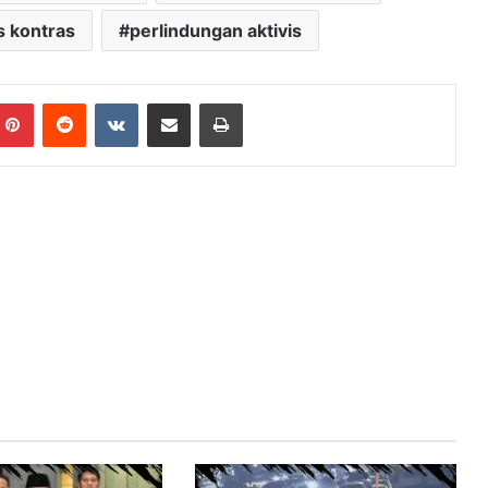
s kontras
perlindungan aktivis
mblr
Pinterest
Reddit
VKontakte
Share via Email
Print