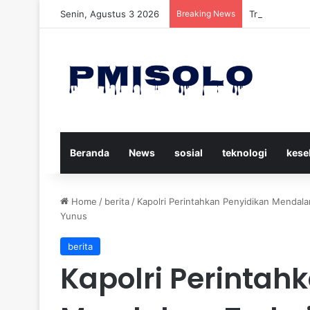
Senin, Agustus 3 2026
Breaking News
Trump Menuduh
Beranda
News
sosial
teknologi
kese
Home
/
berita
/
Kapolri Perintahkan Penyidikan Mendala
Yunus
berita
Kapolri Perintah