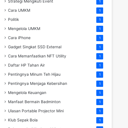
Strategi Mengikuti Event
1
Cara UMKM
1
Politik
1
Mengelola UMKM
1
Cara iPhone
1
Gadget Singkat SSD External
1
Cara Memanfaatkan NFT Utility
1
Daftar HP Tahan Air
1
Pentingnya Minum Teh Hijau
1
Pentingnya Menjaga Kebersihan
1
Mengelola Keuangan
1
Manfaat Bermain Badminton
1
Ulasan Portable Projector Mini
1
Klub Sepak Bola
1