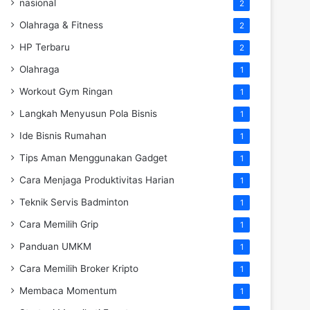
nasional
2
Olahraga & Fitness
2
HP Terbaru
2
Olahraga
1
Workout Gym Ringan
1
Langkah Menyusun Pola Bisnis
1
Ide Bisnis Rumahan
1
Tips Aman Menggunakan Gadget
1
Cara Menjaga Produktivitas Harian
1
Teknik Servis Badminton
1
Cara Memilih Grip
1
Panduan UMKM
1
Cara Memilih Broker Kripto
1
Membaca Momentum
1