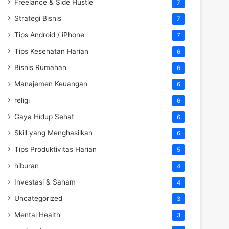
Freelance & Side Hustle
7
Strategi Bisnis
7
Tips Android / iPhone
7
Tips Kesehatan Harian
6
Bisnis Rumahan
6
Manajemen Keuangan
6
religi
6
Gaya Hidup Sehat
6
Skill yang Menghasilkan
6
Tips Produktivitas Harian
5
hiburan
4
Investasi & Saham
4
Uncategorized
3
Mental Health
3