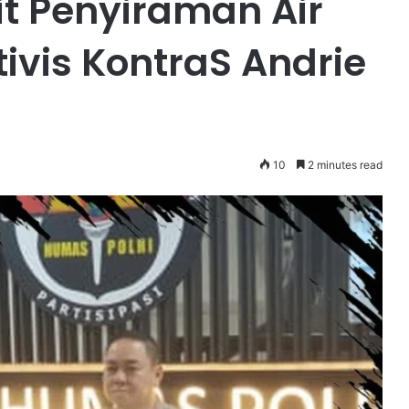
t Penyiraman Air
ivis KontraS Andrie
10
2 minutes read