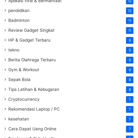
Aplikasi Viral & Bermanfaat
12
pendidikan
12
Badminton
11
Review Gadget Singkat
11
HP & Gadget Terbaru
9
tekno
9
Berita Olahraga Terbaru
9
Gym & Workout
9
Sepak Bola
8
Tips Latihan & Kebugaran
8
Cryptocurrency
7
Rekomendasi Laptop / PC
7
kesehatan
7
Cara Dapat Uang Online
7