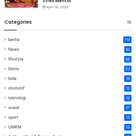
Stres Mental
April 19, 2026
Categories
berita
119
News
80
lifestyle
66
bisnis
53
bola
36
otomotif
19
teknologi
18
sosial
17
sport
14
UMKM
13