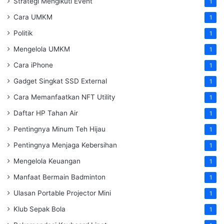
Strategi Mengikuti Event
1
Cara UMKM
1
Politik
1
Mengelola UMKM
1
Cara iPhone
1
Gadget Singkat SSD External
1
Cara Memanfaatkan NFT Utility
1
Daftar HP Tahan Air
1
Pentingnya Minum Teh Hijau
1
Pentingnya Menjaga Kebersihan
1
Mengelola Keuangan
1
Manfaat Bermain Badminton
1
Ulasan Portable Projector Mini
1
Klub Sepak Bola
1