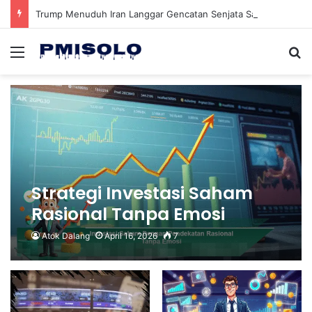
Trump Menuduh Iran Langgar Gencatan Senjata Sambil Kirim Delegasi untuk Berunding di Pakistan
Menu
Se
Strategi Investasi Saham
Rasional Tanpa Emosi
untuk Meningkatkan
Atok Dalang
April 16, 2026
7
Keuntungan Anda