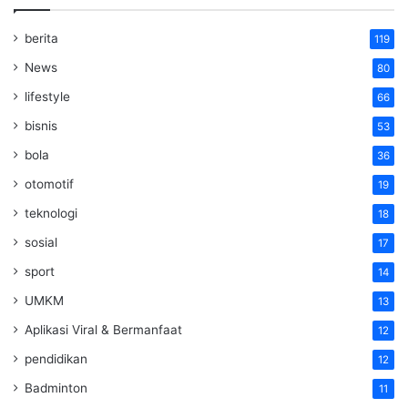
berita
119
News
80
lifestyle
66
bisnis
53
bola
36
otomotif
19
teknologi
18
sosial
17
sport
14
UMKM
13
Aplikasi Viral & Bermanfaat
12
pendidikan
12
Badminton
11