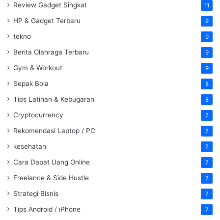
Review Gadget Singkat
11
HP & Gadget Terbaru
9
tekno
9
Berita Olahraga Terbaru
9
Gym & Workout
9
Sepak Bola
8
Tips Latihan & Kebugaran
8
Cryptocurrency
7
Rekomendasi Laptop / PC
7
kesehatan
7
Cara Dapat Uang Online
7
Freelance & Side Hustle
7
Strategi Bisnis
7
Tips Android / iPhone
7