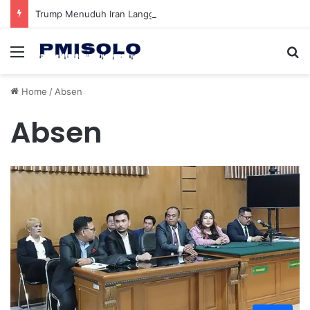
Trump Menuduh Iran Langgar Gencatan Senjata Sambil Kirim Delegasi untuk Berunding di Pakistan
Menu
Se
Home
/
Absen
Absen