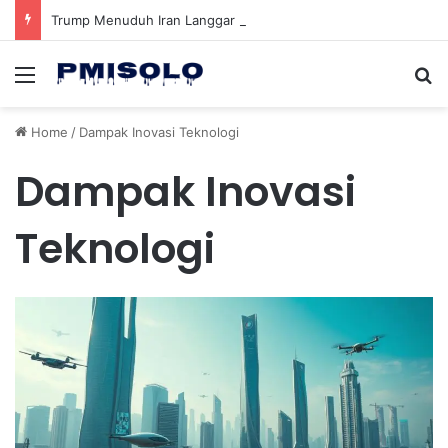
Trump Menuduh Iran Langgar Gencatan Senjata Sambil Kirim Delegasi untuk Berunding di Pakistan
Menu
Se
Home
/
Dampak Inovasi Teknologi
Dampak Inovasi
Teknologi