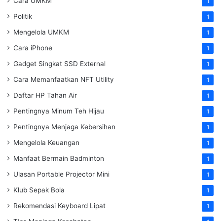
Cara UMKM
1
Politik
1
Mengelola UMKM
1
Cara iPhone
1
Gadget Singkat SSD External
1
Cara Memanfaatkan NFT Utility
1
Daftar HP Tahan Air
1
Pentingnya Minum Teh Hijau
1
Pentingnya Menjaga Kebersihan
1
Mengelola Keuangan
1
Manfaat Bermain Badminton
1
Ulasan Portable Projector Mini
1
Klub Sepak Bola
1
Rekomendasi Keyboard Lipat
1