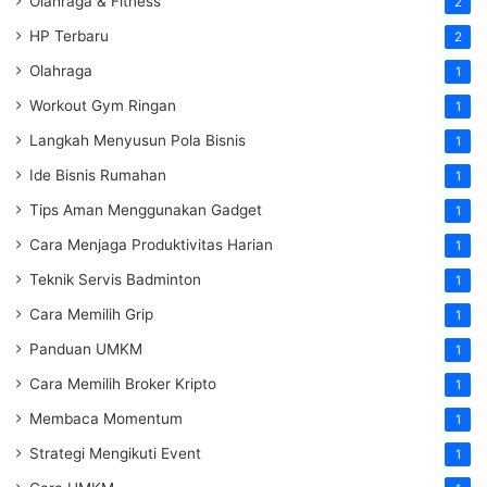
Olahraga & Fitness
2
HP Terbaru
2
Olahraga
1
Workout Gym Ringan
1
Langkah Menyusun Pola Bisnis
1
Ide Bisnis Rumahan
1
Tips Aman Menggunakan Gadget
1
Cara Menjaga Produktivitas Harian
1
Teknik Servis Badminton
1
Cara Memilih Grip
1
Panduan UMKM
1
Cara Memilih Broker Kripto
1
Membaca Momentum
1
Strategi Mengikuti Event
1