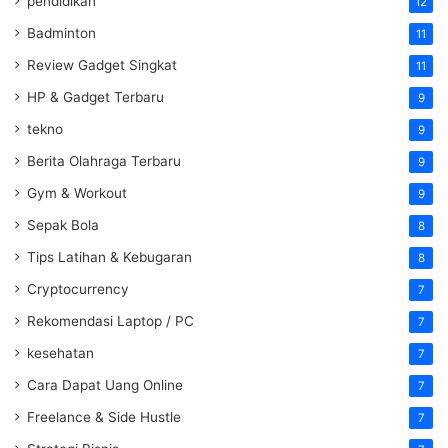
pendidikan
12
Badminton
11
Review Gadget Singkat
11
HP & Gadget Terbaru
9
tekno
9
Berita Olahraga Terbaru
9
Gym & Workout
9
Sepak Bola
8
Tips Latihan & Kebugaran
8
Cryptocurrency
7
Rekomendasi Laptop / PC
7
kesehatan
7
Cara Dapat Uang Online
7
Freelance & Side Hustle
7