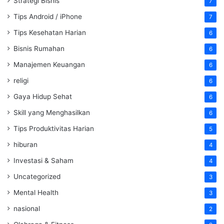
Strategi Bisnis
7
Tips Android / iPhone
7
Tips Kesehatan Harian
6
Bisnis Rumahan
6
Manajemen Keuangan
6
religi
6
Gaya Hidup Sehat
6
Skill yang Menghasilkan
6
Tips Produktivitas Harian
5
hiburan
4
Investasi & Saham
4
Uncategorized
3
Mental Health
3
nasional
2