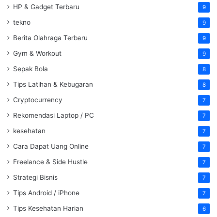
HP & Gadget Terbaru
9
tekno
9
Berita Olahraga Terbaru
9
Gym & Workout
9
Sepak Bola
8
Tips Latihan & Kebugaran
8
Cryptocurrency
7
Rekomendasi Laptop / PC
7
kesehatan
7
Cara Dapat Uang Online
7
Freelance & Side Hustle
7
Strategi Bisnis
7
Tips Android / iPhone
7
Tips Kesehatan Harian
6