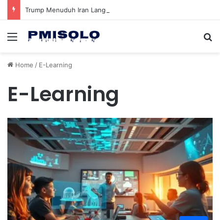
Trump Menuduh Iran Langgar Gencatan Senjata Sambil Kirim Delegasi untuk Berunding di Pakistan
Menu
Se
Home
/
E-Learning
E-Learning