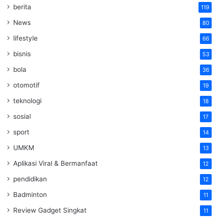
berita
119
News
80
lifestyle
66
bisnis
53
bola
36
otomotif
19
teknologi
18
sosial
17
sport
14
UMKM
13
Aplikasi Viral & Bermanfaat
12
pendidikan
12
Badminton
11
Review Gadget Singkat
11