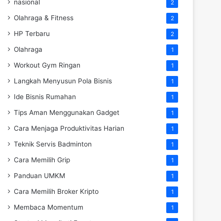
nasional
2
Olahraga & Fitness
2
HP Terbaru
2
Olahraga
1
Workout Gym Ringan
1
Langkah Menyusun Pola Bisnis
1
Ide Bisnis Rumahan
1
Tips Aman Menggunakan Gadget
1
Cara Menjaga Produktivitas Harian
1
Teknik Servis Badminton
1
Cara Memilih Grip
1
Panduan UMKM
1
Cara Memilih Broker Kripto
1
Membaca Momentum
1