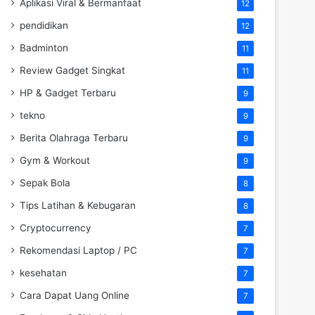
Aplikasi Viral & Bermanfaat
12
pendidikan
12
Badminton
11
Review Gadget Singkat
11
HP & Gadget Terbaru
9
tekno
9
Berita Olahraga Terbaru
9
Gym & Workout
9
Sepak Bola
8
Tips Latihan & Kebugaran
8
Cryptocurrency
7
Rekomendasi Laptop / PC
7
kesehatan
7
Cara Dapat Uang Online
7