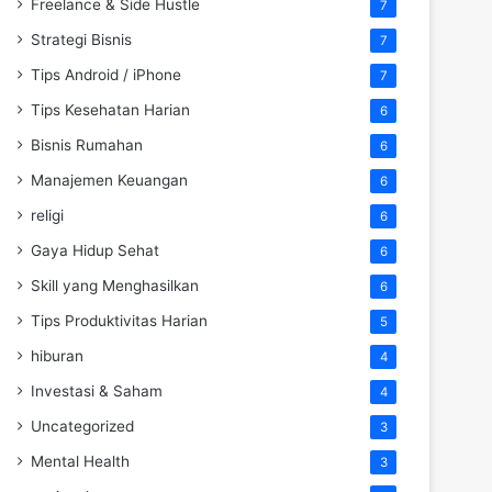
Freelance & Side Hustle
7
Strategi Bisnis
7
Tips Android / iPhone
7
Tips Kesehatan Harian
6
Bisnis Rumahan
6
Manajemen Keuangan
6
religi
6
Gaya Hidup Sehat
6
Skill yang Menghasilkan
6
Tips Produktivitas Harian
5
hiburan
4
Investasi & Saham
4
Uncategorized
3
Mental Health
3