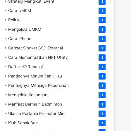
Strategi Mengikuti Event
1
Cara UMKM
1
Politik
1
Mengelola UMKM
1
Cara iPhone
1
Gadget Singkat SSD External
1
Cara Memanfaatkan NFT Utility
1
Daftar HP Tahan Air
1
Pentingnya Minum Teh Hijau
1
Pentingnya Menjaga Kebersihan
1
Mengelola Keuangan
1
Manfaat Bermain Badminton
1
Ulasan Portable Projector Mini
1
Klub Sepak Bola
1