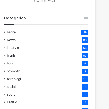
April 19, 2026
Categories
berita
119
News
80
lifestyle
66
bisnis
53
bola
36
otomotif
19
teknologi
18
sosial
17
sport
14
UMKM
13