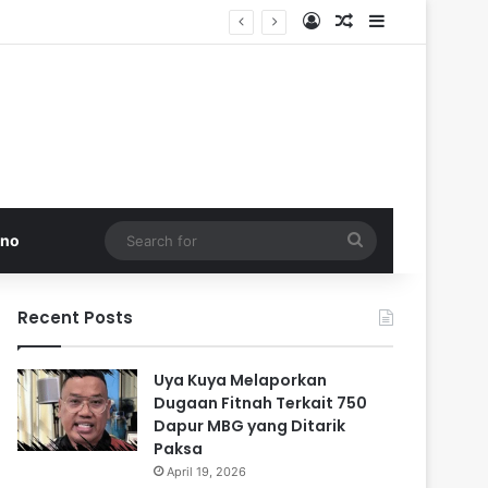
Log In
Random Article
Sidebar
 di Pakistan
Search
kno
for
Recent Posts
Uya Kuya Melaporkan
Dugaan Fitnah Terkait 750
Dapur MBG yang Ditarik
Paksa
April 19, 2026