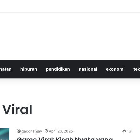
 Iran Langgar Gencatan Senjata Sambil Kirim Delegasi untuk Berunding
hatan
hiburan
pendidikan
nasional
ekonomi
te
Viral
gacor anjay
April 26, 2025
16
Game Viral: Kisah Nyata yang