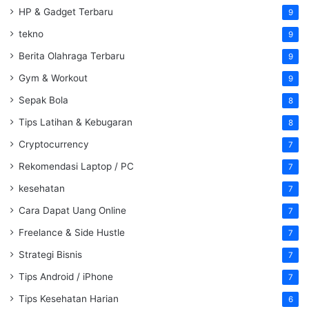
HP & Gadget Terbaru
9
tekno
9
Berita Olahraga Terbaru
9
Gym & Workout
9
Sepak Bola
8
Tips Latihan & Kebugaran
8
Cryptocurrency
7
Rekomendasi Laptop / PC
7
kesehatan
7
Cara Dapat Uang Online
7
Freelance & Side Hustle
7
Strategi Bisnis
7
Tips Android / iPhone
7
Tips Kesehatan Harian
6