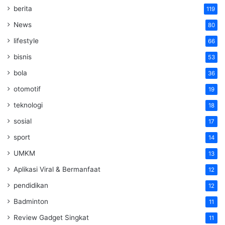
berita
119
News
80
lifestyle
66
bisnis
53
bola
36
otomotif
19
teknologi
18
sosial
17
sport
14
UMKM
13
Aplikasi Viral & Bermanfaat
12
pendidikan
12
Badminton
11
Review Gadget Singkat
11