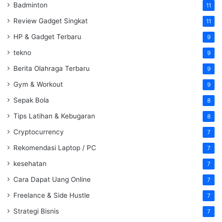
Badminton
11
Review Gadget Singkat
11
HP & Gadget Terbaru
9
tekno
9
Berita Olahraga Terbaru
9
Gym & Workout
9
Sepak Bola
8
Tips Latihan & Kebugaran
8
Cryptocurrency
7
Rekomendasi Laptop / PC
7
kesehatan
7
Cara Dapat Uang Online
7
Freelance & Side Hustle
7
Strategi Bisnis
7