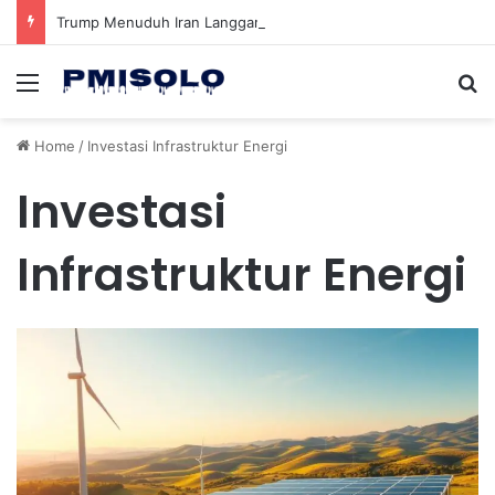
Trump Menuduh Iran Langgar Gencatan Senjata Sambil Kirim Delegasi untuk Berunding di Pakistan
Menu
Se
Home
/
Investasi Infrastruktur Energi
Investasi
Infrastruktur Energi