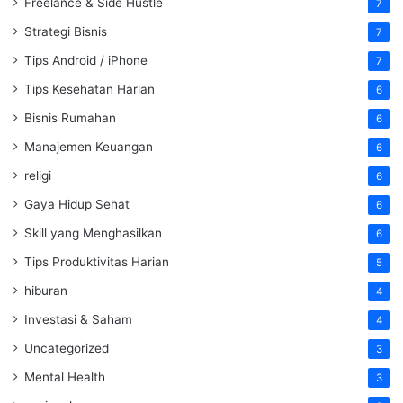
Freelance & Side Hustle
7
Strategi Bisnis
7
Tips Android / iPhone
7
Tips Kesehatan Harian
6
Bisnis Rumahan
6
Manajemen Keuangan
6
religi
6
Gaya Hidup Sehat
6
Skill yang Menghasilkan
6
Tips Produktivitas Harian
5
hiburan
4
Investasi & Saham
4
Uncategorized
3
Mental Health
3