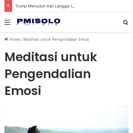
Trump Menuduh Iran Langgar Gencatan Senjata Sambil Kirim Delegasi untuk Berunding di Pakistan
Menu
Se
Home
/
Meditasi untuk Pengendalian Emosi
Meditasi untuk
Pengendalian
Emosi