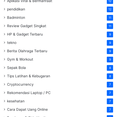
Aplikasi Viral & Bermanfaat
12
pendidikan
12
Badminton
11
Review Gadget Singkat
11
HP & Gadget Terbaru
9
tekno
9
Berita Olahraga Terbaru
9
Gym & Workout
9
Sepak Bola
8
Tips Latihan & Kebugaran
8
Cryptocurrency
7
Rekomendasi Laptop / PC
7
kesehatan
7
Cara Dapat Uang Online
7