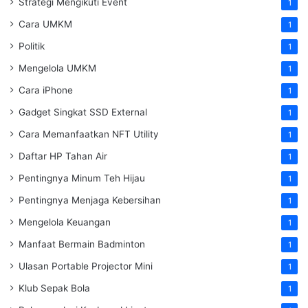
Strategi Mengikuti Event
1
Cara UMKM
1
Politik
1
Mengelola UMKM
1
Cara iPhone
1
Gadget Singkat SSD External
1
Cara Memanfaatkan NFT Utility
1
Daftar HP Tahan Air
1
Pentingnya Minum Teh Hijau
1
Pentingnya Menjaga Kebersihan
1
Mengelola Keuangan
1
Manfaat Bermain Badminton
1
Ulasan Portable Projector Mini
1
Klub Sepak Bola
1