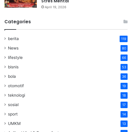
Stres Mental
April 19, 2026
Categories
berita
119
News
80
lifestyle
66
bisnis
53
bola
36
otomotif
19
teknologi
18
sosial
17
sport
14
UMKM
13