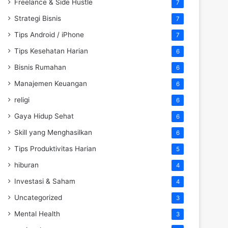
Freelance & Side Hustle
7
Strategi Bisnis
7
Tips Android / iPhone
7
Tips Kesehatan Harian
6
Bisnis Rumahan
6
Manajemen Keuangan
6
religi
6
Gaya Hidup Sehat
6
Skill yang Menghasilkan
6
Tips Produktivitas Harian
5
hiburan
4
Investasi & Saham
4
Uncategorized
3
Mental Health
3