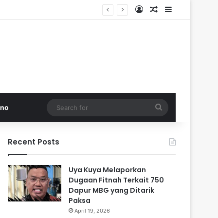
Log In
Random Article
Sidebar
di Pakistan
Search
kno
for
Recent Posts
Uya Kuya Melaporkan
Dugaan Fitnah Terkait 750
Dapur MBG yang Ditarik
Paksa
April 19, 2026