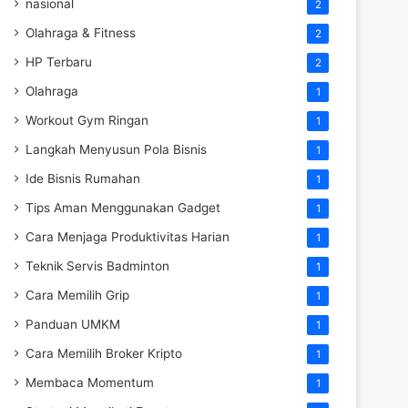
nasional
2
Olahraga & Fitness
2
HP Terbaru
2
Olahraga
1
Workout Gym Ringan
1
Langkah Menyusun Pola Bisnis
1
Ide Bisnis Rumahan
1
Tips Aman Menggunakan Gadget
1
Cara Menjaga Produktivitas Harian
1
Teknik Servis Badminton
1
Cara Memilih Grip
1
Panduan UMKM
1
Cara Memilih Broker Kripto
1
Membaca Momentum
1