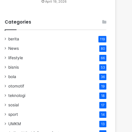
April 19, 2026
Categories
berita
119
News
80
lifestyle
66
bisnis
53
bola
36
otomotif
19
teknologi
18
sosial
17
sport
14
UMKM
13