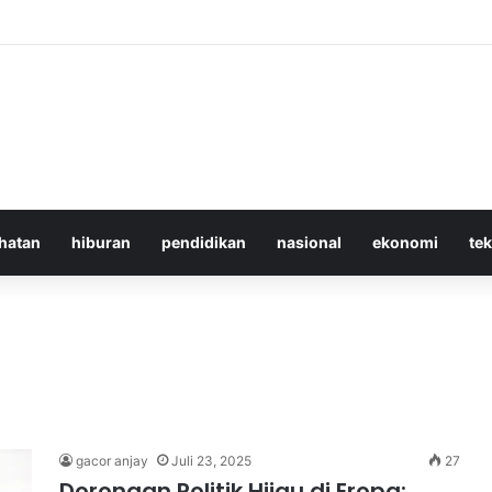
 Iran Langgar Gencatan Senjata Sambil Kirim Delegasi untuk Berunding 
hatan
hiburan
pendidikan
nasional
ekonomi
te
gacor anjay
Juli 23, 2025
27
Dorongan Politik Hijau di Eropa: