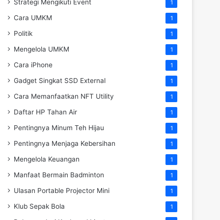
Strategi Mengikuti Event
1
Cara UMKM
1
Politik
1
Mengelola UMKM
1
Cara iPhone
1
Gadget Singkat SSD External
1
Cara Memanfaatkan NFT Utility
1
Daftar HP Tahan Air
1
Pentingnya Minum Teh Hijau
1
Pentingnya Menjaga Kebersihan
1
Mengelola Keuangan
1
Manfaat Bermain Badminton
1
Ulasan Portable Projector Mini
1
Klub Sepak Bola
1