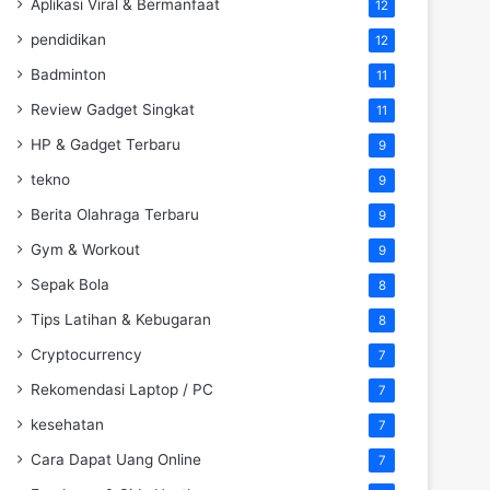
Aplikasi Viral & Bermanfaat
12
pendidikan
12
Badminton
11
Review Gadget Singkat
11
HP & Gadget Terbaru
9
tekno
9
Berita Olahraga Terbaru
9
Gym & Workout
9
Sepak Bola
8
Tips Latihan & Kebugaran
8
Cryptocurrency
7
Rekomendasi Laptop / PC
7
kesehatan
7
Cara Dapat Uang Online
7