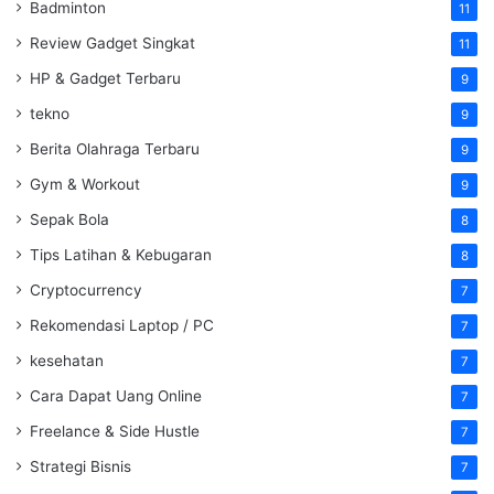
Badminton
11
Review Gadget Singkat
11
HP & Gadget Terbaru
9
tekno
9
Berita Olahraga Terbaru
9
Gym & Workout
9
Sepak Bola
8
Tips Latihan & Kebugaran
8
Cryptocurrency
7
Rekomendasi Laptop / PC
7
kesehatan
7
Cara Dapat Uang Online
7
Freelance & Side Hustle
7
Strategi Bisnis
7