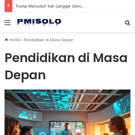
Trump Menuduh Iran Langgar Gencatan Senjata Sambil Kirim Delegasi untuk Berunding di Pakistan
Menu
Se
Home
/
Pendidikan di Masa Depan
Pendidikan di Masa
Depan