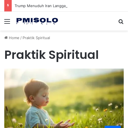
Trump Menuduh Iran Langgar Gencatan Senjata Sambil Kirim Delegasi untuk Berunding di Pakistan
Menu
Se
Home
/
Praktik Spiritual
Praktik Spiritual