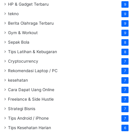
HP & Gadget Terbaru
9
tekno
9
Berita Olahraga Terbaru
9
Gym & Workout
9
Sepak Bola
8
Tips Latihan & Kebugaran
8
Cryptocurrency
7
Rekomendasi Laptop / PC
7
kesehatan
7
Cara Dapat Uang Online
7
Freelance & Side Hustle
7
Strategi Bisnis
7
Tips Android / iPhone
7
Tips Kesehatan Harian
6