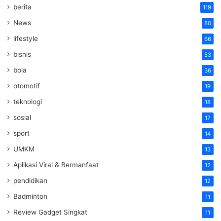
berita
119
News
80
lifestyle
66
bisnis
53
bola
36
otomotif
19
teknologi
18
sosial
17
sport
14
UMKM
13
Aplikasi Viral & Bermanfaat
12
pendidikan
12
Badminton
11
Review Gadget Singkat
11