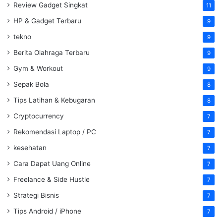
Review Gadget Singkat
11
HP & Gadget Terbaru
9
tekno
9
Berita Olahraga Terbaru
9
Gym & Workout
9
Sepak Bola
8
Tips Latihan & Kebugaran
8
Cryptocurrency
7
Rekomendasi Laptop / PC
7
kesehatan
7
Cara Dapat Uang Online
7
Freelance & Side Hustle
7
Strategi Bisnis
7
Tips Android / iPhone
7