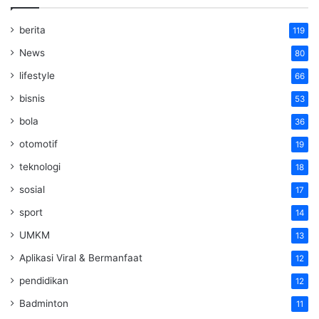
berita
119
News
80
lifestyle
66
bisnis
53
bola
36
otomotif
19
teknologi
18
sosial
17
sport
14
UMKM
13
Aplikasi Viral & Bermanfaat
12
pendidikan
12
Badminton
11