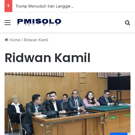
Trump Menuduh Iran Langgar Gencatan Senjata Sambil Kirim Delegasi untuk Berunding di Pakistan
Menu
Se
Home
/
Ridwan Kamil
Ridwan Kamil